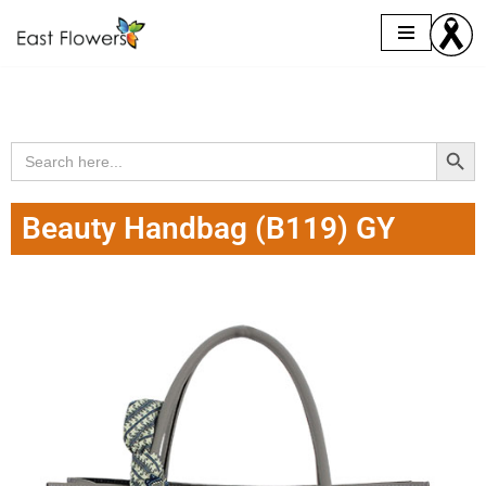
Skip
to
content
Search Butto
Search
for:
Beauty Handbag (B119) GY