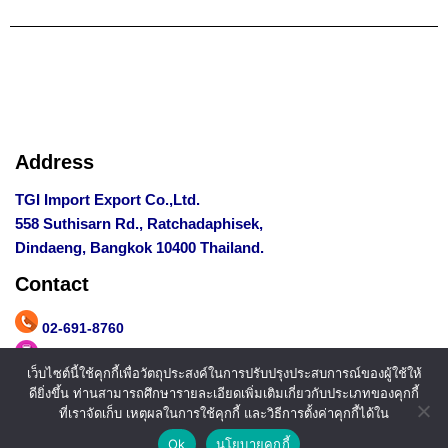
Address
TGI Import Export Co.,Ltd.
558 Suthisarn Rd., Ratchadaphisek,
Dindaeng, Bangkok 10400 Thailand.
Contact
02-691-8760
081-700-8552
,
097-221-6526
เว็บไซต์นี้ใช้คุกกี้เพื่อวัตถุประสงค์ในการปรับปรุงประสบการณ์ของผู้ใช้ให้
admin_ef@ethosgr.com
ดียิ่งขึ้น ท่านสามารถศึกษารายละเอียดเพิ่มเติมเกี่ยวกับประเภทของคุกกี้
ที่เราจัดเก็บ เหตุผลในการใช้คุกกี้ และวิธีการตั้งค่าคุกกี้ได้ใน
@east-flowers.com
Ok
นโยบายคุกกี้