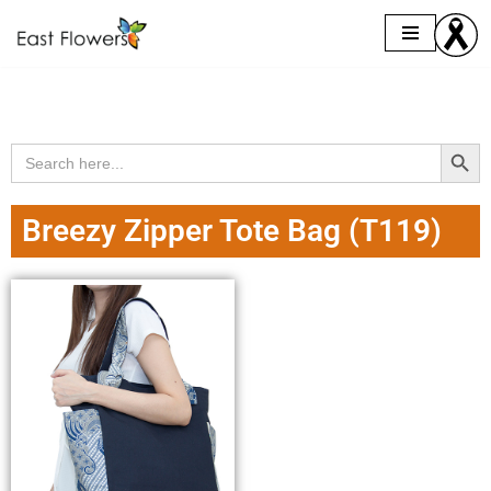
Skip
to
content
Search Butto
Search
for:
Breezy Zipper Tote Bag (T119)