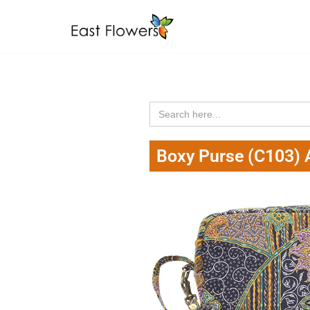
Skip
to
content
Search
for:
Boxy Purse (C103)