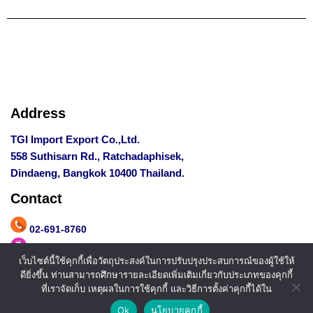
Address
TGI Import Export Co.,Ltd.
558 Suthisarn Rd., Ratchadaphisek,
Dindaeng, Bangkok 10400 Thailand.
Contact
02-691-8760
081-700-8552
,
097-221-6526
เว็บไซต์นี้ใช้คุกกี้เพื่อวัตถุประสงค์ในการปรับปรุงประสบการณ์ของผู้ใช้ให้
admin_ef@ethosgr.com
ดียิ่งขึ้น ท่านสามารถศึกษารายละเอียดเพิ่มเติมเกี่ยวกับประเภทของคุกกี้
ที่เราจัดเก็บ เหตุผลในการใช้คุกกี้ และวิธีการตั้งค่าคุกกี้ได้ใน
@east-flowers.com
Ok
นโยบายคุกกี้