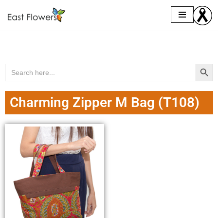
Skip
to
content
Search Butto
Search
for:
Charming Zipper M Bag (T108)