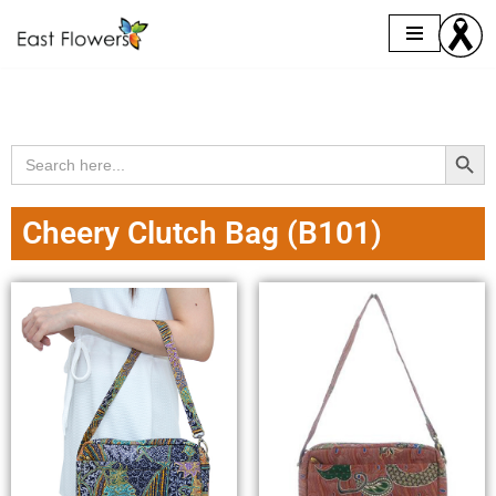
Skip
to
content
Search Butto
Search
for:
Cheery Clutch Bag (B101)