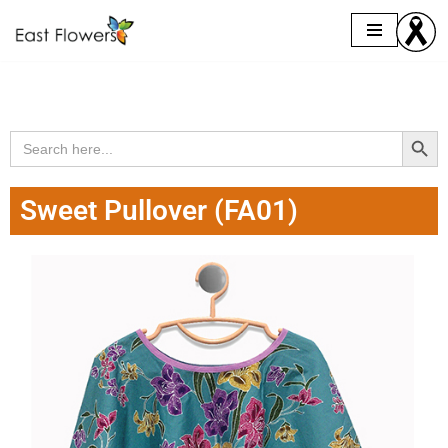
Skip
to
content
Search Butto
Search
for:
Sweet Pullover (FA01)