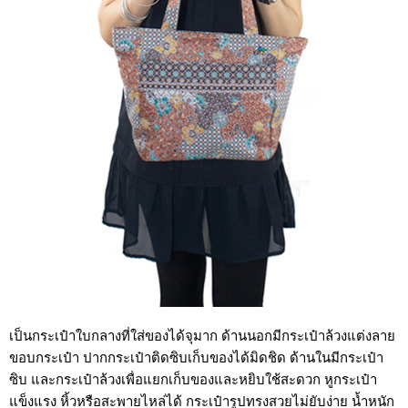
เป็นกระเป๋าใบกลางที่ใส่ของได้จุมาก ด้านนอกมีกระเป๋าล้วงแต่งลาย
ขอบกระเป๋า ปากกระเป๋าติดซิบเก็บของได้มิดชิด ด้านในมีกระเป๋า
ซิบ และกระเป๋าล้วงเพื่อแยกเก็บของและหยิบใช้สะดวก หูกระเป๋า
แข็งแรง หิ้วหรือสะพายไหล่ได้ กระเป๋ารูปทรงสวยไม่ยับง่าย น้ำหนัก