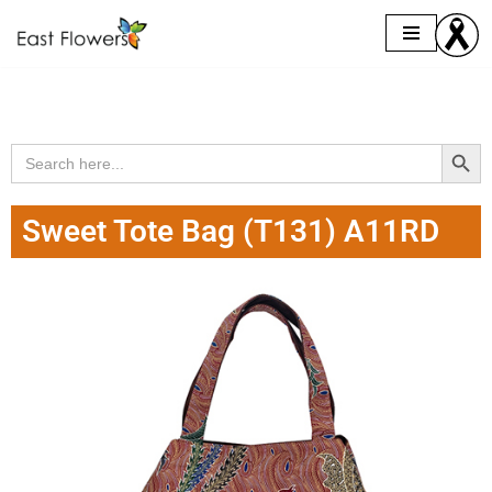
Skip
to
content
Search Butto
Search
for:
Sweet Tote Bag (T131) A11RD