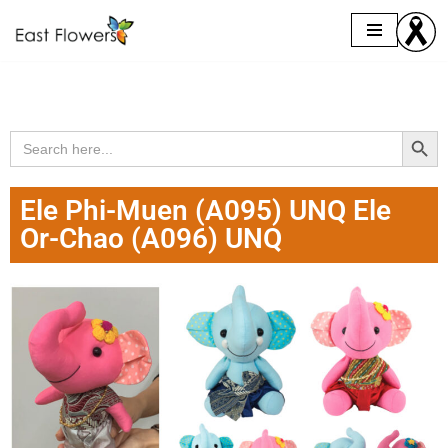
Skip
to
content
Search Butto
Search
for:
Ele Phi-Muen (A095) UNQ Ele
Or-Chao (A096) UNQ